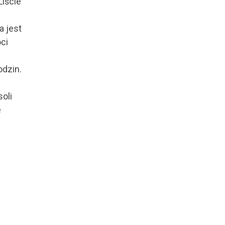
Liście
a jest
ci
odzin.
oli
e