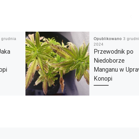
 grudnia
Opublikowano
3 grudn
2024
Jaka
Przewodnik po
Niedoborze
opi
Manganu w Upra
Konopi
lacja
Mangan (Mn) to klucz
rznej
mikroskładnik odżywcz
jest tak
który odgrywa niezwyk
istotną rolę w prawid
rów, jak
wzroście i rozwoju rośl
nie w
tym konopi. Jego obe
 odżywcze.
[…]