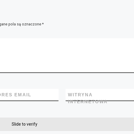
ane pola są oznaczone
*
DRES EMAIL
WITRYNA
INTERNETOWA
Slide to verify