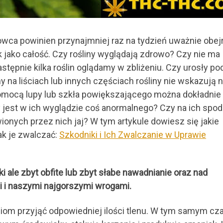
dowca powinien przynajmniej raz na tydzień uważnie obej
 jako całość. Czy rośliny wyglądają zdrowo? Czy nie ma
stępnie kilka roślin oglądamy w zbliżeniu. Czy urosły p
 na liściach lub innych częściach rośliny nie wskazują 
mocą lupy lub szkła powiększającego można dokładnie
zy jest w ich wyglądzie coś anormalnego? Czy na ich spo
onych przez nich jaj? W tym artykule dowiesz się jakie
ak je zwalczać:
Szkodniki i Ich Zwalczanie w Uprawie
i ale zbyt obfite lub zbyt słabe nawadnianie oraz nad
 i naszymi najgorszymi wrogami.
niom przyjąć odpowiedniej ilości tlenu. W tym samym cz