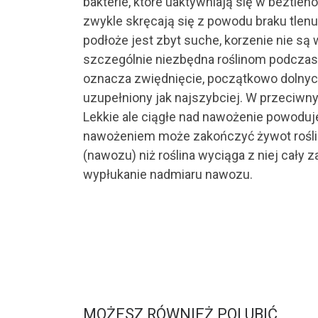
bakterie, które uaktywniają się w beztlen
zwykle skręcają się z powodu braku tlen
podłoże jest zbyt suche, korzenie nie są 
szczególnie niezbędna roślinom podczas n
oznacza zwiędnięcie, początkowo dolnych l
uzupełniony jak najszybciej. W przeciwnym
Lekkie ale ciągłe nad nawożenie powoduje
nawożeniem może zakończyć żywot rośliny
(nawozu) niż roślina wyciąga z niej cał
wypłukanie nadmiaru nawozu.
MOŻESZ RÓWNIEŻ POLUBIĆ