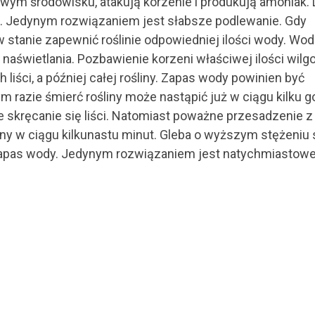
owym środowisku, atakują korzenie i produkują amoniak. 
u. Jedynym rozwiązaniem jest słabsze podlewanie. Gdy
w stanie zapewnić roślinie odpowiedniej ilości wody. Wod
aświetlania. Pozbawienie korzeni właściwej ilości wilgo
iści, a później całej rośliny. Zapas wody powinien być
 razie śmierć rośliny może nastąpić już w ciągu kilku g
 skręcanie się liści. Natomiast poważne przesadzenie z
 w ciągu kilkunastu minut. Gleba o wyższym stężeniu s
y zapas wody. Jedynym rozwiązaniem jest natychmiastow