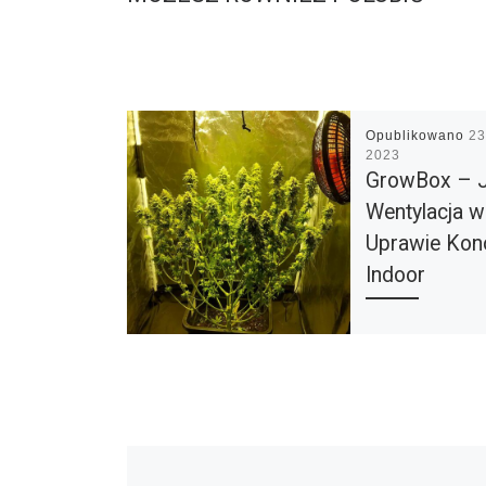
Opublikowano
23
2023
GrowBox – 
Wentylacja w
Uprawie Kon
Indoor
Skuteczna wenty
konopi w wewnęt
uprawie GrowBox 
samo istotna dla
wspaniałych zbio
obfite zaopatrze
wodę i składniki