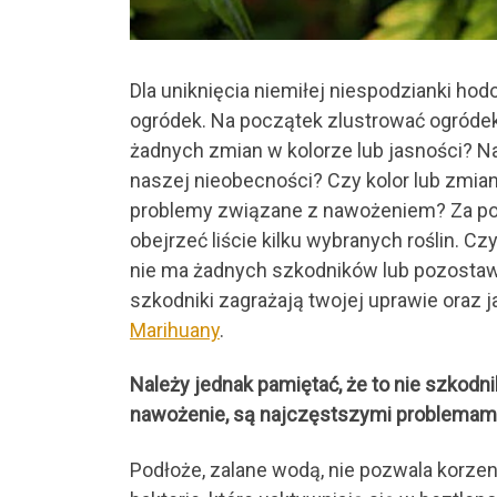
Dla uniknięcia niemiłej niespodzianki ho
ogródek. Na początek zlustrować ogródek
żadnych zmian w kolorze lub jasności? Na
naszej nieobecności? Czy kolor lub zmiany
problemy związane z nawożeniem? Za po
obejrzeć liście kilku wybranych roślin. C
nie ma żadnych szkodników lub pozostawi
szkodniki zagrażają twojej uprawie oraz j
Marihuany
.
Należy jednak pamiętać, że to nie szkodnik
nawożenie, są najczęstszymi problemami
Podłoże, zalane wodą, nie pozwala korze