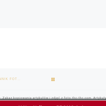
POWRÓT DO LISTY POS
CO2 – CZYLI DWUTLENEK WĘGLA, NIEZBĘDNY CZYNNIK FOTOSYNTEZY U ROŚLIN
- Zakaz kopiowania artykułów i zdjęć z foto.thc-thc.com. Artykuły
 możesz publikować, umieszczać wszędzie gdzie tylko chcesz. Nasz