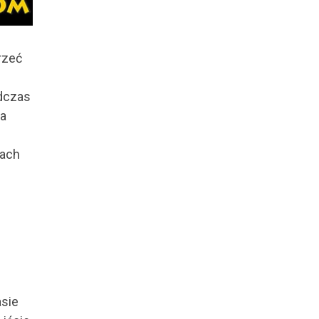
rzeć
odczas
na
dach
asie