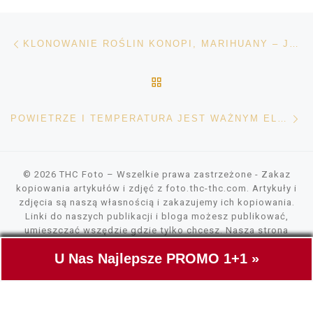
Nawigacja wpisu
Poprzedni wpis
KLONOWANIE ROŚLIN KONOPI, MARIHUANY – JAK TO ZROBIĆ?
POWRÓT DO LISTY POS
Na
POWIETRZE I TEMPERATURA JEST WAŻNYM ELEMENTEM W UPRAWIE KONOPI, MARIHUANY
© 2026
THC Foto
– Wszelkie prawa zastrzeżone
- Zakaz
kopiowania artykułów i zdjęć z foto.thc-thc.com. Artykuły i
zdjęcia są naszą własnością i zakazujemy ich kopiowania.
Linki do naszych publikacji i bloga możesz publikować,
umieszczać wszędzie gdzie tylko chcesz. Nasza strona
wykorzystuje pliki cookies, tylko do szybszego wczytywania
U Nas Najlepsze PROMO 1+1 »
zawartości. Nie gromadzimy żadnych danych.