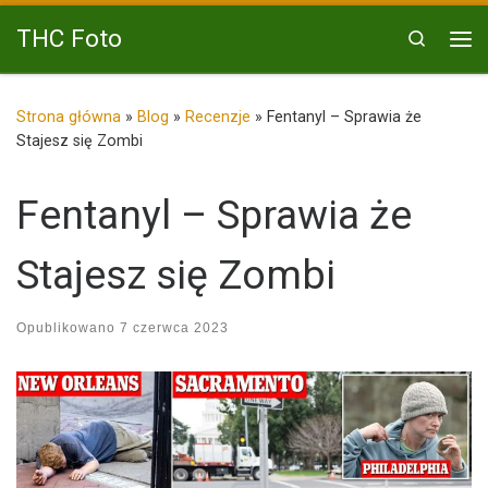
Przejdź do treści
THC Foto
Search
Me
Strona główna
»
Blog
»
Recenzje
»
Fentanyl – Sprawia że
Stajesz się Zombi
Fentanyl – Sprawia że
Stajesz się Zombi
Opublikowano
7 czerwca 2023