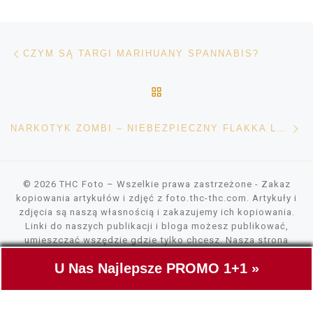
Nawigacja wpisu
Poprzedni wpis
CZYM SĄ TARGI MARIHUANY SPANNABIS?
POWRÓT DO LISTY POS
Na
NARKOTYK ZOMBI – NIEBEZPIECZNY FLAKKA LUB ALFA-PVP
© 2026
THC Foto
– Wszelkie prawa zastrzeżone
- Zakaz
kopiowania artykułów i zdjęć z foto.thc-thc.com. Artykuły i
zdjęcia są naszą własnością i zakazujemy ich kopiowania.
Linki do naszych publikacji i bloga możesz publikować,
umieszczać wszędzie gdzie tylko chcesz. Nasza strona
wykorzystuje pliki cookies, tylko do szybszego wczytywania
U Nas Najlepsze PROMO 1+1 »
zawartości. Nie gromadzimy żadnych danych.