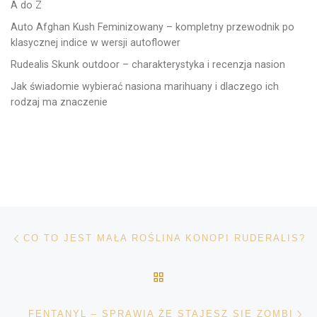
A do Z
Auto Afghan Kush Feminizowany – kompletny przewodnik po
klasycznej indice w wersji autoflower
Rudealis Skunk outdoor – charakterystyka i recenzja nasion
Jak świadomie wybierać nasiona marihuany i dlaczego ich
rodzaj ma znaczenie
Nawigacja wpisu
Poprzedni wpis
CO TO JEST MAŁA ROŚLINA KONOPI RUDERALIS?
POWRÓT DO LISTY POS
Na
FENTANYL – SPRAWIA ŻE STAJESZ SIĘ ZOMBI