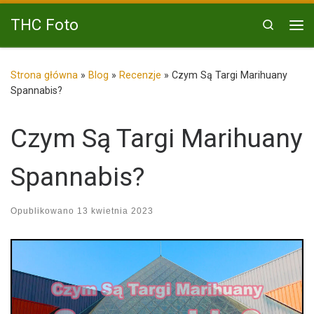
Przejdź do treści
THC Foto
Search
Me
Strona główna
»
Blog
»
Recenzje
»
Czym Są Targi Marihuany
Spannabis?
Czym Są Targi Marihuany
Spannabis?
Opublikowano
13 kwietnia 2023