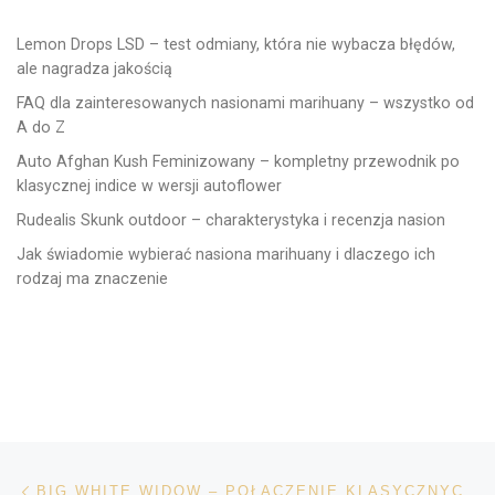
Lemon Drops LSD – test odmiany, która nie wybacza błędów,
ale nagradza jakością
FAQ dla zainteresowanych nasionami marihuany – wszystko od
A do Z
Auto Afghan Kush Feminizowany – kompletny przewodnik po
klasycznej indice w wersji autoflower
Rudealis Skunk outdoor – charakterystyka i recenzja nasion
Jak świadomie wybierać nasiona marihuany i dlaczego ich
rodzaj ma znaczenie
Nawigacja wpisu
Poprzedni wpis
BIG WHITE WIDOW – POŁĄCZENIE KLASYCZNYCH ODMIAN KONOPI