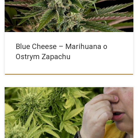
Blue Cheese – Marihuana o
Ostrym Zapachu
Słodki intensywny zapach marihuany, który towarzyszy każdej
uprawie. Uciążliwy zwłaszcza w uprawach indoor, czyli w domu.
Jak się go pozbyć, […]