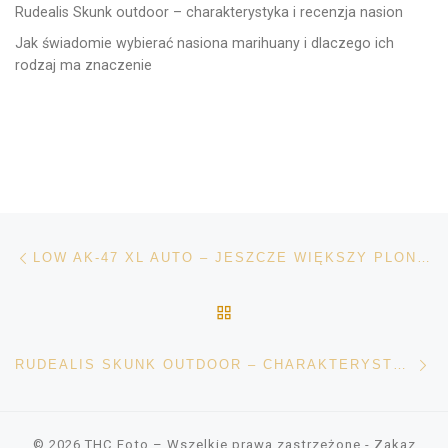
Rudealis Skunk outdoor – charakterystyka i recenzja nasion
Jak świadomie wybierać nasiona marihuany i dlaczego ich
rodzaj ma znaczenie
Nawigacja wpisu
Poprzedni wpis
LOW AK-47 XL AUTO – JESZCZE WIĘKSZY PLON I POZIOM THC
POWRÓT DO LISTY POS
Na
RUDEALIS SKUNK OUTDOOR – CHARAKTERYSTYKA I RECENZJA NASION
© 2026
THC Foto
– Wszelkie prawa zastrzeżone
- Zakaz