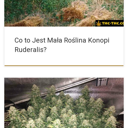
Co to Jest Mała Roślina Konopi
Ruderalis?
W dzisiejszych czasach, marihuana doczekała się wielu nowych
coraz to bardziej egzotycznych odmian i rodzajów. Czym
charakteryzują się nasiona marihuany […]