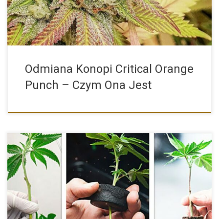
Odmiana Konopi Critical Orange
Punch – Czym Ona Jest
Wielu rolników zamiast kupować nasiona marihuany zasiedla
swoje ogródki przy pomocy odnóżek, czyli klonów, całkowicie
rezygnując z nasion. Nie dość, […]