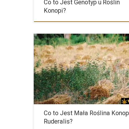
Co to Jest Genotyp u Roślin
Konopi?
Marihuana to susz, który jest wytworzony z rośliny ko
która od wieków była używana przez ludzi w celach
medycznych i […]
Co to Jest Mała Roślina Konop
Ruderalis?