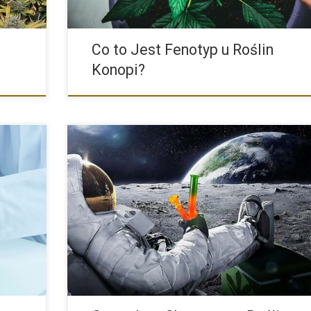
Co to Jest Fenotyp u Roślin
Konopi?
ych
Konopie indyjskie są jedną z najstarszych i najbardziej
im
zróżnicowanych roślin uprawnych na świecie. Są znane z
swoich właściwości leczniczych, przemysłowych […]