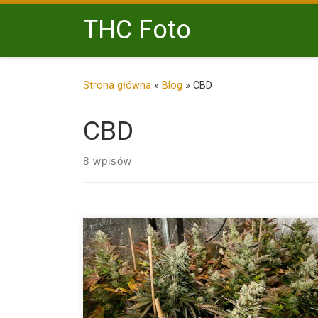
Przejdź do treści
THC Foto
Strona główna
»
Blog
»
CBD
CBD
8 wpisów
Big White Widow to wyjątkowa odmiana konopi, któr
powstała z połączenia dwóch legendarnych szczepó