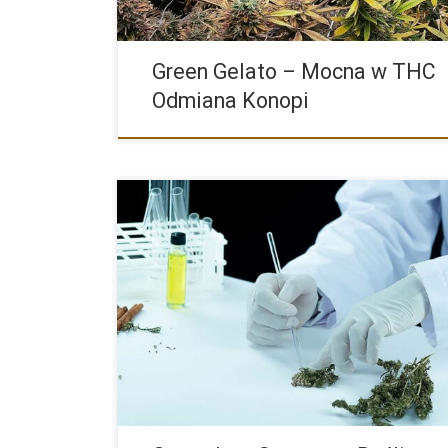
Green Gelato – Mocna w THC
Odmiana Konopi
Konopie indyjskie są jedną z najbardziej zróżnicowan
roślin na świecie. Posiadają wiele cech, które nadają 
unikalny wygląd, zapach, smak […]