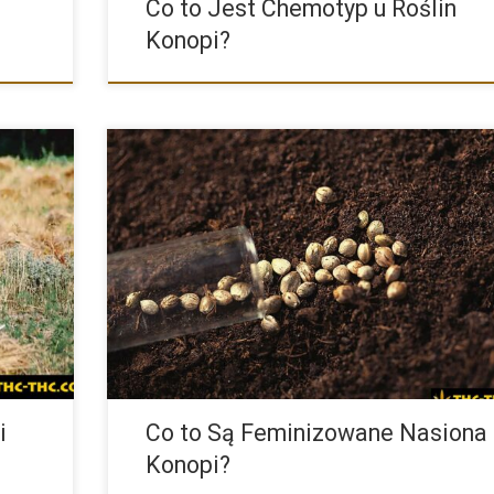
Co to Jest Chemotyp u Roślin
Konopi?
nopi,
Chcąc zagłębić się w temat nasion konopi okazuje się, ż
jest wiele odmian, gatunków i fachowego słownictwa. N
jest to […]
i
Co to Są Feminizowane Nasiona
Konopi?