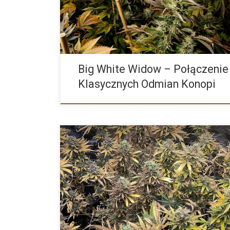
Bud i White Widow. Wyhodowana […]
Big White Widow – Połączenie
Klasycznych Odmian Konopi
Green Gelato to hybryda stworzona przez Royal Quee
Seeds, która łączy w sobie dwa popularne szczepy: T
Cookies i […]