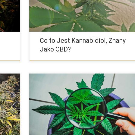
głównie w roślinie konopi przemysłowej […]
Co to Jest Kannabidiol, Znany
Jako CBD?
n
Fenotyp to termin używany w genetyce do opisania
hin Mint
obserwowalnych cech organizmu, takich jak kształt, kolo
zapach, wzrost i zachowanie. Fenotyp […]