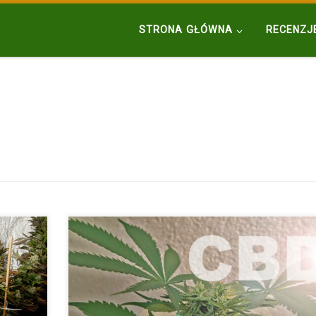
STRONA GŁÓWNA
RECENZJ
a
CBD, czyli kannabidiol, jest jednym z ponad 100 związk
w: Big
chemicznych znanych jako kannabinoidy, które występuj