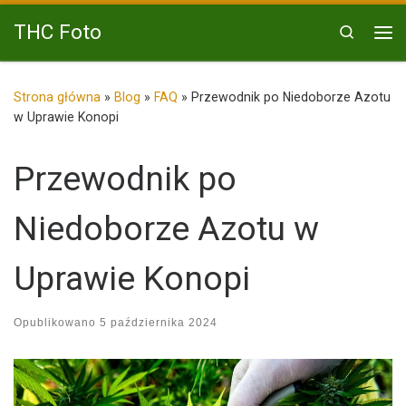
Przejdź do treści
THC Foto
Search
Me
Strona główna
»
Blog
»
FAQ
»
Przewodnik po Niedoborze Azotu
w Uprawie Konopi
Przewodnik po
Niedoborze Azotu w
Uprawie Konopi
Opublikowano
5 października 2024