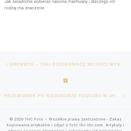
Jak świadomie wybierać nasiona marihuany i dlaczego ich
rodzaj ma znaczenie
Nawigacja wpisu
Poprzedni wpis
GROWBOX – JAKI POCHŁANIACZ WILGOCI WYBRAĆ?
POWRÓT DO LISTY POS
Na
PRZEWODNIK PO NIEDOBORZE FOSFORU W UPRAWIE KONOPI
© 2026
THC Foto
– Wszelkie prawa zastrzeżone
- Zakaz
kopiowania artykułów i zdjęć z foto.thc-thc.com. Artykuły i
zdjęcia są naszą własnością i zakazujemy ich kopiowania.