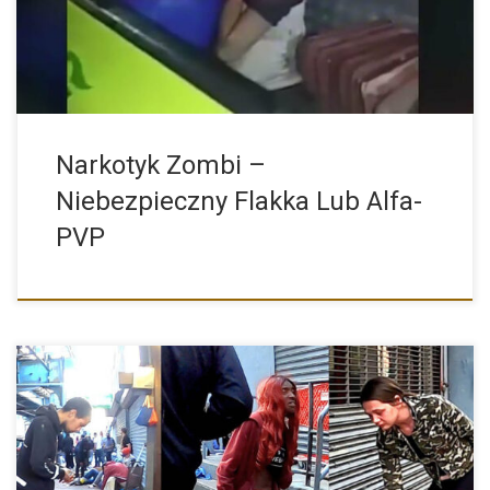
Narkotyk Zombi –
Niebezpieczny Flakka Lub Alfa-
PVP
Fentanyl jest uważany za najbardziej śmiercionośne zagrożenie
narkotykowe, przed jakim miała okazję stanąć Ameryka. W ciągu