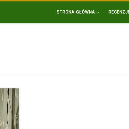
STRONA GŁÓWNA
RECENZJ
wany, w
em