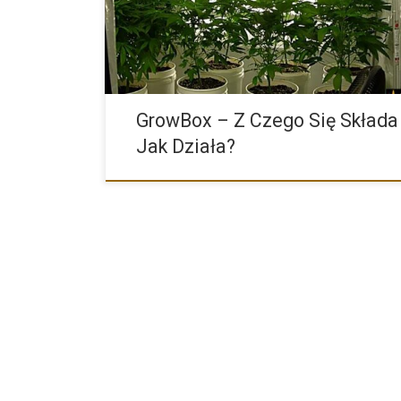
podstawowym. W dalszej części poznasz podstawo
GrowBox – Z Czego Się Składa 
Jak Działa?