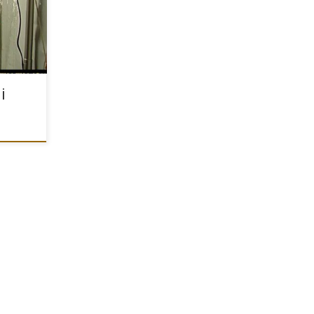
we […]
i