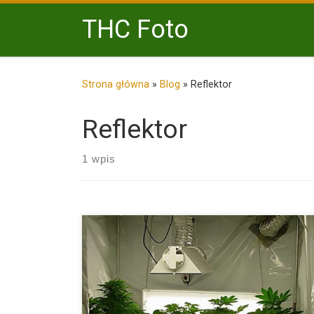
Przejdź do treści
THC Foto
Strona główna
»
Blog
»
Reflektor
Reflektor
1 wpis
Poniżej na szkicu możesz zobaczyć gotowy, zmonto
pełni funkcjonalny growbox z solidnym wyposażeni