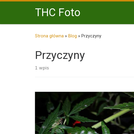
Przejdź do treści
THC Foto
Strona główna
»
Blog
»
Przyczyny
Przyczyny
1 wpis
Mączniak to jedna z najbardziej uciążliwych chorób
grzybiczych, która nierzadko dotyka rośliny konopi,