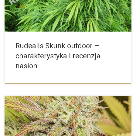
Rudealis Skunk outdoor –
charakterystyka i recenzja
nasion
Critical Orange Punch od Dutch Passion wywodzą się ze
skrzyżowania wspaniałego szczepu Orange Punch (który z kolei