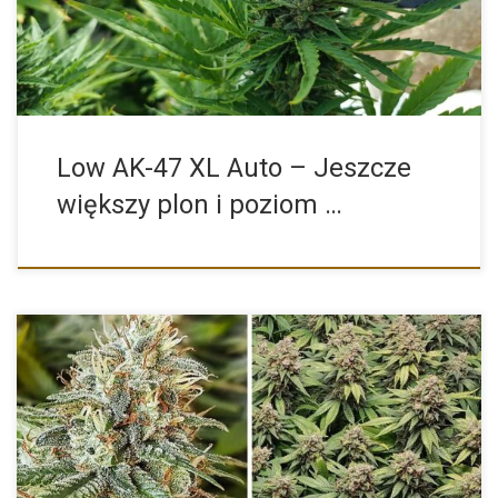
Low AK-47 XL Auto – Jeszcze
większy plon i poziom …
Amsterdam Amnesia od Dutch Passion to prawdziwy klasyk
wśród miłośników konopi, który z powodzeniem łączy w sobie
moc, wydajność i […]