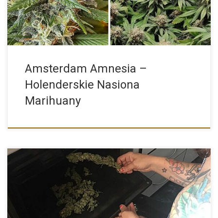
Amsterdam Amnesia –
Holenderskie Nasiona
Marihuany
Często po zbiorach growerzy chcą mieć na już swój materiał do
palenia więc suszą go na szybko w mikrofalówkach,