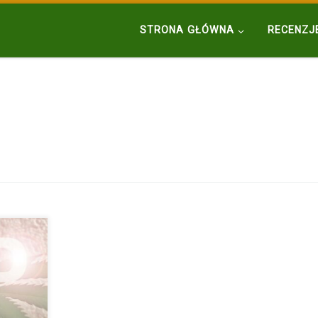
STRONA GŁÓWNA
RECENZJ
ązków
pują