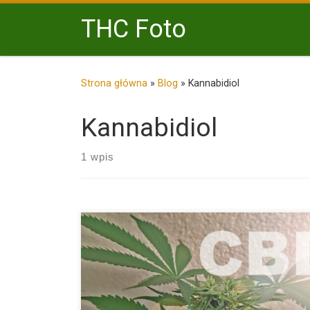
Przejdź do treści
THC Foto
Strona główna
»
Blog
»
Kannabidiol
Kannabidiol
1 wpis
CBD, czyli kannabidiol, jest jednym z ponad 100 zwi
chemicznych znanych jako kannabinoidy, które wystę