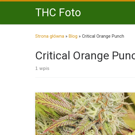
Przejdź do treści
THC Foto
Strona główna
»
Blog
»
Critical Orange Punch
Critical Orange Pun
1 wpis
Critical Orange Punch od Dutch Passion wywodzą się
skrzyżowania wspaniałego szczepu Orange Punch (k