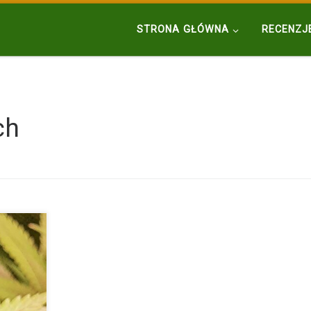
STRONA GŁÓWNA
RECENZJ
ch
 ze
tóry z