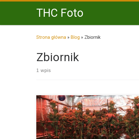
Przejdź do treści
THC Foto
Strona główna
»
Blog
»
Zbiornik
Zbiornik
1 wpis
Wilgotność względna jest niezwykle ważną zmienną
uprawie konopi, w tym przypadku GrowBoxów i jest 