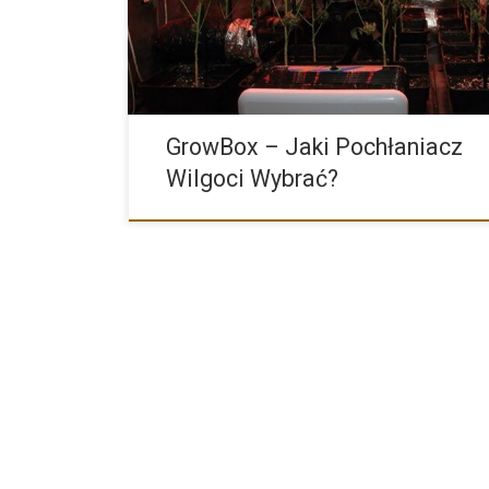
co nawet początkujący hodowcy […]
GrowBox – Jaki Pochłaniacz
Wilgoci Wybrać?