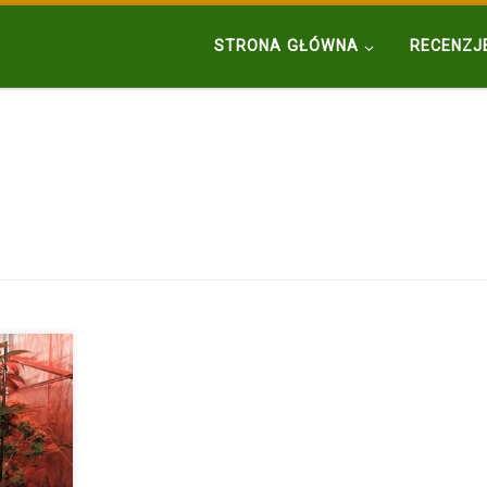
STRONA GŁÓWNA
RECENZJ
 w
czymś,