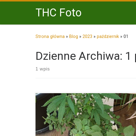
Przejdź do treści
THC Foto
Strona główna
»
Blog
»
2023
»
październik
»
01
Dzienne Archiwa:
1 
1 wpis
Ekologiczne Trendy w Uprawie Konopi – Rola Roślin
Towarzyszących w Praktyce Hodowlanej W dzisiejsz