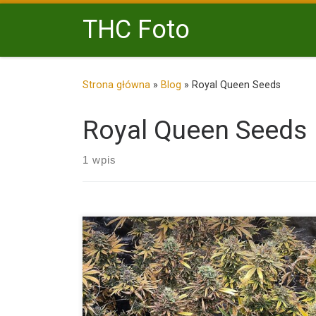
Przejdź do treści
THC Foto
Strona główna
»
Blog
»
Royal Queen Seeds
Royal Queen Seeds
1 wpis
Green Gelato to hybryda stworzona przez Royal Quee
Seeds, która łączy w sobie dwa popularne szczepy: T